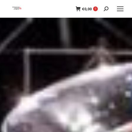
€
0,00
Search:
0