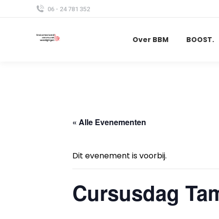
06 - 24 781 352
Over BBM
BOOST.
« Alle Evenementen
Dit evenement is voorbij.
Cursusdag Tam