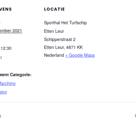
VENS
LOCATIE
:
Sporthal Het Turfschip
ember 2021
Etten Leur
Schipperstraat 2
Etten Leur
,
4871 KK
 12:30
Nederland
+ Google Maps
:
ent Categorie:
arching
sion
s