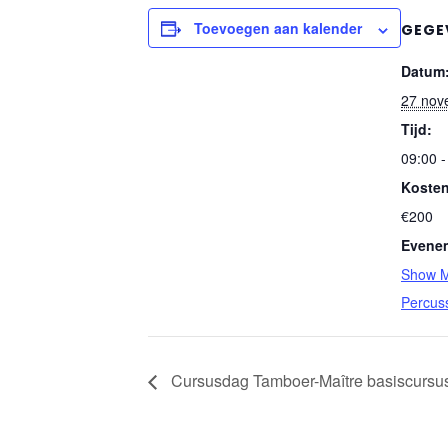
Toevoegen aan kalender
GEGE
Datum
27 nov
Tijd:
09:00 -
Kosten
€200
Evenem
Show M
Percus
Cursusdag Tamboer-Maître basiscursu