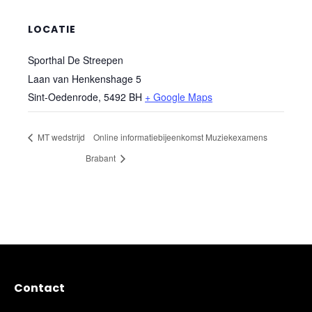
LOCATIE
Sporthal De Streepen
Laan van Henkenshage 5
Sint-Oedenrode
,
5492 BH
+ Google Maps
MT wedstrijd
Online informatiebijeenkomst Muziekexamens
Brabant
Contact