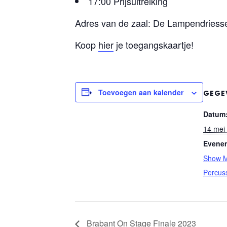
17:00 Prijsuitreiking
Adres van de zaal: De Lampendriess
Koop
hier
je toegangskaartje!
Toevoegen aan kalender
GEGE
Datum
14 mei
Evenem
Show M
Percus
Brabant On Stage Finale 2023