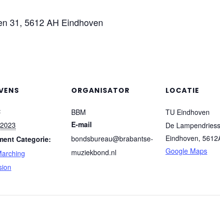
en 31, 5612 AH Eindhoven
VENS
ORGANISATOR
LOCATIE
:
BBM
TU Eindhoven
E-mail
 2023
De Lampendriess
Eindhoven
,
5612
bondsbureau@brabantse-
ent Categorie:
Google Maps
muziekbond.nl
arching
sion