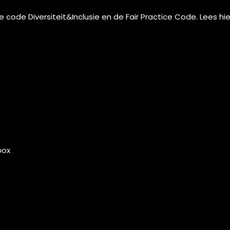
de code
Diversiteit&Inclusie
en de
Fair Practice Code.
Lees
hie
box