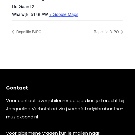
De Gaard 2
Waalwijk
,
5146 AW
+ Google Maps
Repetitie BJPO
Repetitie BJPO
Contact
Voor contact over jubileumspeldjes kun je terecht bij
Jacqueline Verhofstad via
j.verhofstad@brabantse-
muziekbond.nl
Voor algemene vragen kun je mailen naar