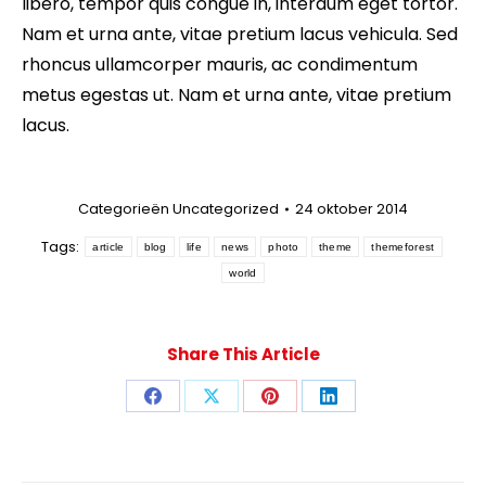
libero, tempor quis congue in, interdum eget tortor.
Nam et urna ante, vitae pretium lacus vehicula. Sed
rhoncus ullamcorper mauris, ac condimentum
metus egestas ut. Nam et urna ante, vitae pretium
lacus.
Categorieën
Uncategorized
24 oktober 2014
Tags:
article
blog
life
news
photo
theme
themeforest
world
Share This Article
Deel
Deel
Deel
Deel
knoppen
knoppen
knoppen
knoppen