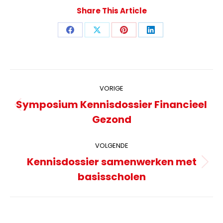
Share This Article
Deel
Deel
Deel
Deel
knoppen
knoppen
knoppen
knoppen
Post
VORIGE
navigation
Symposium Kennisdossier Financieel
Previous
Gezond
post:
VOLGENDE
Kennisdossier samenwerken met
Volgende
basisscholen
pagina