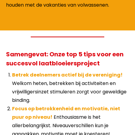
houden met de vakanties van volwassenen.
Samengevat: Onze top 5 tips voor een
succesvol laatbloeiersproject
Betrek deelnemers actief bij de vereniging!
Welkom heten, betrekken bij activiteiten en
vrijwilligersinzet stimuleren zorgt voor geweldige
binding.
Focus op betrokkenheid en motivatie, niet
puur op niveau!
Enthousiasme is het
allerbelangrijkst. Niveauverschillen kun je
aanpakken, motivatie moet je koesteren!